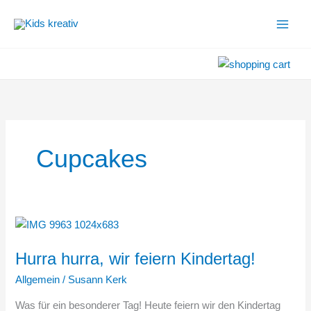
Zum
Inhalt
springen
Cupcakes
Hurra
hurra,
Hurra hurra, wir feiern Kindertag!
wir
feiern
Allgemein
/
Susann Kerk
Kindertag!
Was für ein besonderer Tag! Heute feiern wir den Kindertag