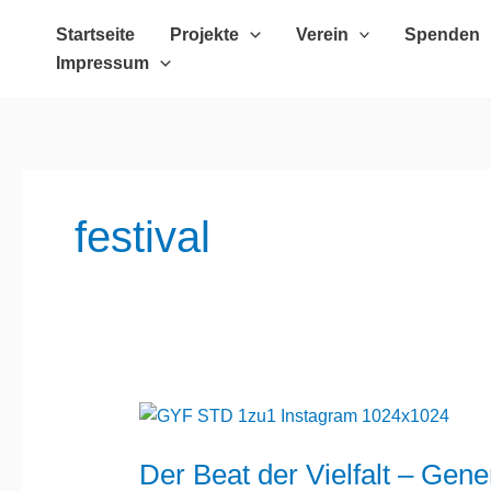
Zum
Startseite
Projekte
Verein
Spenden
Inhalt
Impressum
springen
festival
Der
Beat
Der Beat der Vielfalt – Gene
der