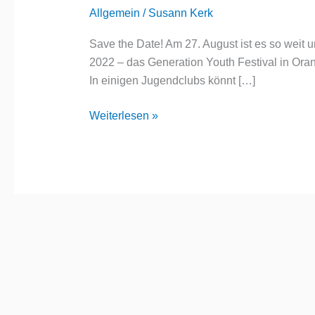
Vielfalt
Allgemein
/
Susann Kerk
–
Generation
Save the Date! Am 27. August ist es so weit un
Youth
2022 – das Generation Youth Festival in Ora
Festival
In einigen Jugendclubs könnt […]
Weiterlesen »