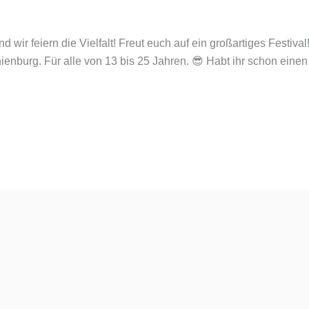
d wir feiern die Vielfalt! Freut euch auf ein großartiges Festiva
nienburg. Für alle von 13 bis 25 Jahren. 😎 Habt ihr schon ein